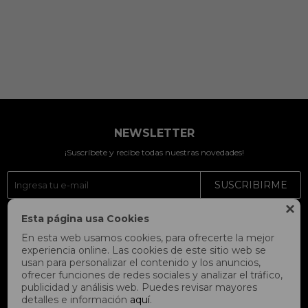
NEWSLETTER
¡Suscríbete y recibe todas nuestras novedades!
SUSCRIBIRME

Esta página usa Cookies



En esta web usamos cookies, para ofrecerte la mejor
experiencia online. Las cookies de este sitio web se
usan para personalizar el contenido y los anuncios,
ofrecer funciones de redes sociales y analizar el tráfico,
publicidad y análisis web. Puedes revisar mayores
detalles e información
aquí
.