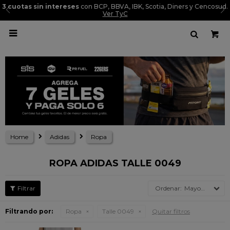
3 cuotas sin intereses
con BCP, BBVA, IBK, Scotia, Diners y Cencosud.
Ver TyC

Home
Adidas
Ropa
ROPA ADIDAS TALLE 0049
Mayor precio
Filtrando por:
Ropa
Talle 0049
Quitar filtros