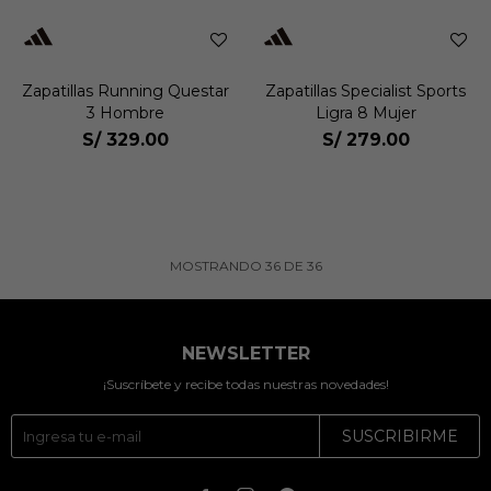
Zapatillas Running Questar
Zapatillas Specialist Sports
3 Hombre
Ligra 8 Mujer
S/
329.00
S/
279.00
MOSTRANDO
36
DE
36
NEWSLETTER
¡Suscríbete y recibe todas nuestras novedades!
SUSCRIBIRME