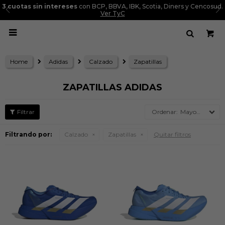
3 cuotas sin intereses
con BCP, BBVA, IBK, Scotia, Diners y Cencosud.
Ver TyC

Home
Adidas
Calzado
Zapatillas
ZAPATILLAS ADIDAS
Mayor precio
Filtrando por:
Calzado
Zapatillas
Quitar filtros