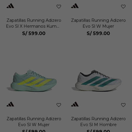
Zapatillas Running Adizero
Zapatillas Running Adizero
Evo Sl X Hermanos Kumori
Evo Sl W Mujer
Hombre
S/
599.00
S/
599.00
Zapatillas Running Adizero
Zapatillas Running Adizero
Evo Sl W Mujer
Evo Sl M Hombre
S/
599.00
S/
599.00