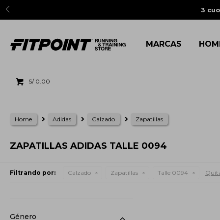
3 cuo
MARCAS
HOM
S/
0.00
Home
Adidas
Calzado
Zapatillas
ZAPATILLAS ADIDAS TALLE 0094
Filtrando por:
Calzado
Zapatillas
Talle 0094
Quita
Género