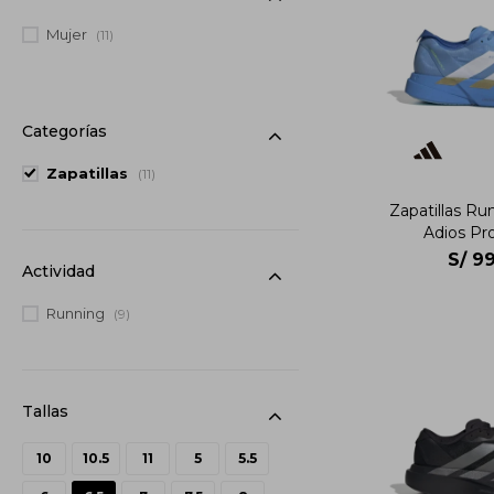
Mujer
(11)
Categorías
Zapatillas
(11)
Zapatillas Ru
Adios Pr
S/
99
Actividad
Running
(9)
10
10.5
11
5
5.5