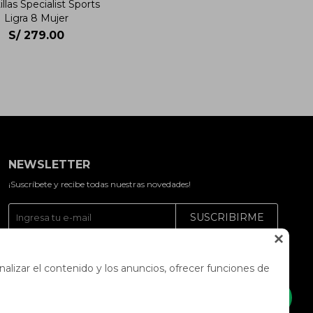
llas Specialist Sports
Ligra 8 Mujer
S/
279.00
NEWSLETTER
¡Suscríbete y recibe todas nuestras novedades!
SUSCRIBIRME




alizar el contenido y los anuncios, ofrecer funciones de