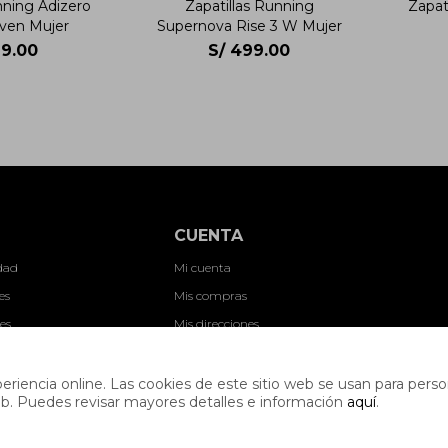
nning Adizero
Zapatillas Running
Zapati
ven Mujer
Supernova Rise 3 W Mujer
9.00
S/
499.00
CUENTA
idad
Mi cuenta
es
Mis compras
es
Mis direcciones
ones
Wish List
nes
riencia online. Las cookies de este sitio web se usan para person
s web. Puedes revisar mayores detalles e información
aquí
.