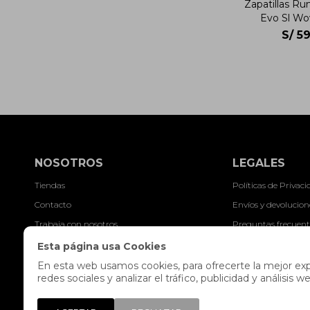
Zapatillas Ru
Evo Sl Wo
S/
59
NOSOTROS
LEGALES
Tiendas
Políticas de Privac
Contacto
Envíos y devolucion
Trabaja con nosotros
Preguntas frecuent
Libro de reclamaciones
Términos y condici
Esta página usa Cookies
Legales y Promocio
En esta web usamos cookies, para ofrecerte la mejor expe
redes sociales y analizar el tráfico, publicidad y análisi