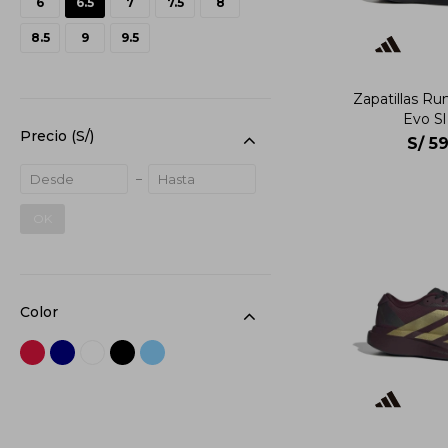
6
6.5
7
7.5
8
8.5
9
9.5
Zapatillas Ru
Evo Sl
Precio
(S/)
S/
59
OK
Color