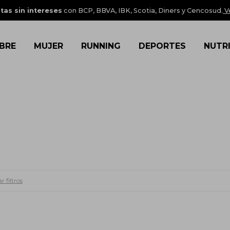
tas sin intereses
con BCP, BBVA, IBK, Scotia, Diners y Cencosud.
V
BRE
MUJER
RUNNING
DEPORTES
NUTR
r filtros