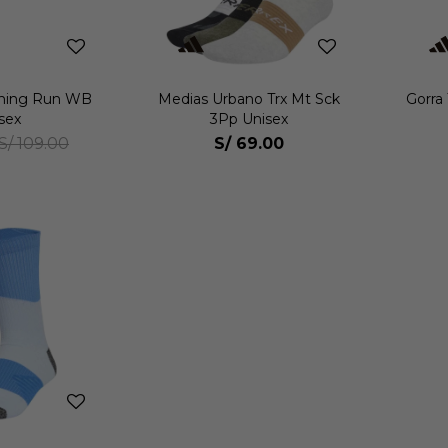
ning Run WB
Medias Urbano Trx Mt Sck
Gorra 
sex
3Pp Unisex
S/
69.00
S/
109.00