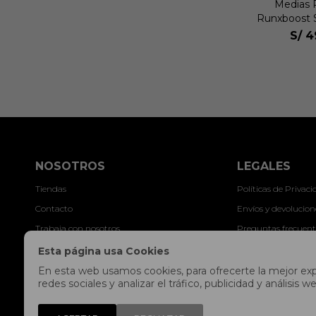
Medias 
Runxboost 
S/
4
NOSOTROS
LEGALES
Tiendas
Políticas de Privac
Contacto
Envíos y devolucion
Trabaja con nosotros
Preguntas frecuent
Libro de reclamaciones
Términos y condici
Esta página usa Cookies
Legales y Promocio
En esta web usamos cookies, para ofrecerte la mejor expe
redes sociales y analizar el tráfico, publicidad y análisi