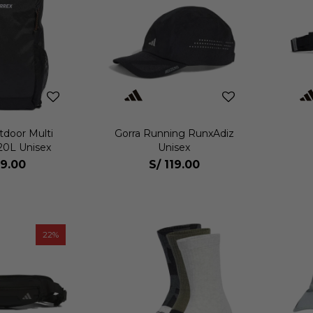
tdoor Multi
Gorra Running RunxAdiz
 20L Unisex
Unisex
9.00
S/
119.00
22