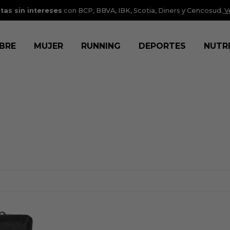
tas sin intereses
con BCP, BBVA, IBK, Scotia, Diners y Cencosud.
V
BRE
MUJER
RUNNING
DEPORTES
NUTR