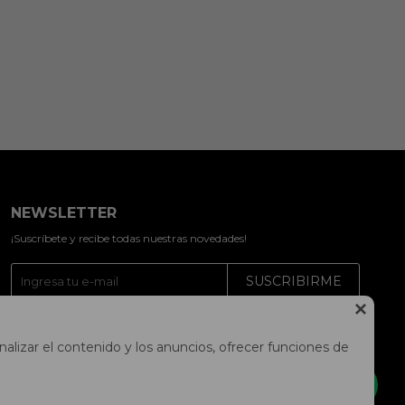
NEWSLETTER
¡Suscríbete y recibe todas nuestras novedades!
SUSCRIBIRME




alizar el contenido y los anuncios, ofrecer funciones de