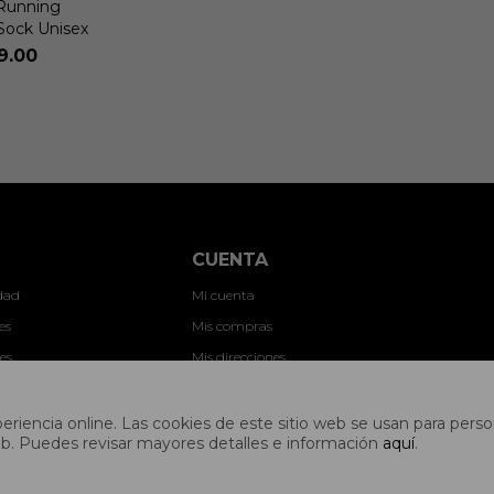
Running
Sock Unisex
9.00
CUENTA
idad
Mi cuenta
es
Mis compras
es
Mis direcciones
ones
Wish List
nes
riencia online. Las cookies de este sitio web se usan para person
s web. Puedes revisar mayores detalles e información
aquí
.