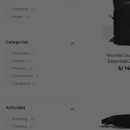
Hombre
(9)
Mujer
(9)
Categorías
Mochilas
(1)
Mochila Ou
Gorras
Essentials
(4)
S/
14
Medias
(2)
Cinturones
(1)
Canguros
(1)
Actividad
Running
(6)
Training
(2)