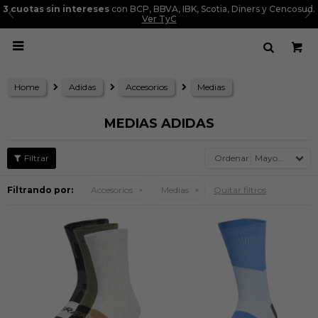
3 cuotas sin intereses
con BCP, BBVA, IBK, Scotia, Diners y Cencosud.
Ver TyC

Home
Adidas
Accesorios
Medias
MEDIAS ADIDAS
Mayor precio
Filtrando por:
Accesorios
Medias
Quitar filtros