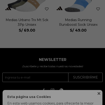
Medias Urbano Trx Mt Sck
Medias Running
3Pp Unisex
Runxboost Sock Unisex
S/
69.00
S/
49.00
NEWSLETTER
¡Suscríbete y recibe todas nuestras novedades!
SUSCRIBIRME




Esta página usa Cookies
En esta web usamos cookies, para ofrecerte la mejor