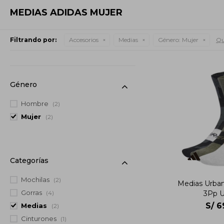
MEDIAS ADIDAS MUJER
Filtrando por:
Accesorios
Medias
Género:
Mujer
Qui
Género
Hombre
(2)
Mujer
(2)
Categorías
Mochilas
(2)
Medias Urban
Gorras
3Pp U
(4)
S/
6
Medias
(2)
Cinturones
(1)