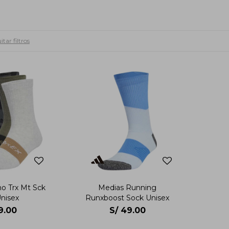
tar filtros
o Trx Mt Sck
Medias Running
nisex
Runxboost Sock Unisex
9.00
S/
49.00