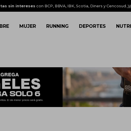
tas sin intereses
con BCP, BBVA, IBK, Scotia, Diners y Cencosud.
V
BRE
MUJER
RUNNING
DEPORTES
NUTR