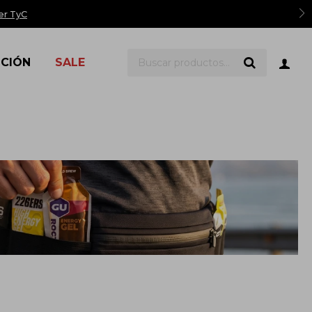
er TyC
ICIÓN
SALE