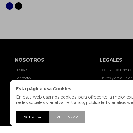
NOSOTROS
LEGALES
Tiendas
Políticas de Privac
Contacto
Envíos y devolucion
Trabaja con nosotros
Preguntas frecuent
Esta página usa Cookies
Libro de reclamaciones
Términos y condici
En esta web usamos cookies, para ofrecerte la mejor expe
redes sociales y analizar el tráfico, publicidad y análisi
Legales y Promocio
ACEPTAR
RECHAZAR