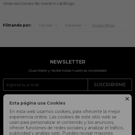
otras secciones de nuestro catálogo.
Filtrando por:
Calzado
Zapatillas
Quitar filtros
NEWSLETTER
¡Suscríbete y recibe todas nuestras novedades!
SUSCRIBIRME




Esta página usa Cookies
En esta web usamos cookies, para ofrecerte la mejor
experiencia online. Las cookies de este sitio web se
usan para personalizar el contenido y los anuncios,
ofrecer funciones de redes sociales y analizar el tráfico,
publicidad y análisis web. Puedes revisar mayores