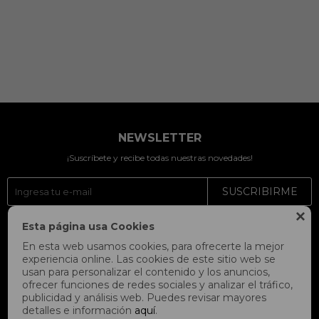
NEWSLETTER
¡Suscríbete y recibe todas nuestras novedades!
SUSCRIBIRME

Esta página usa Cookies



En esta web usamos cookies, para ofrecerte la mejor
experiencia online. Las cookies de este sitio web se
usan para personalizar el contenido y los anuncios,
ofrecer funciones de redes sociales y analizar el tráfico,
publicidad y análisis web. Puedes revisar mayores
detalles e información
aquí
.