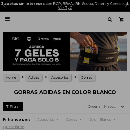
3 cuotas sin intereses
con BCP, BBVA, IBK, Scotia, Diners y Cencosud.
Ver TyC

Home
Adidas
Accesorios
Gorras
GORRAS ADIDAS EN COLOR BLANCO
Mayor precio
Filtrando por:
Accesorios
Gorras
Color:
Blanco
Quitar filtros