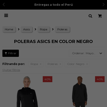
Entregas a todo el Perú

Home
Asics
Ropa
Poleras
POLERAS ASICS EN COLOR NEGRO
Mayor precio
Filtrando por:
Ropa
Poleras
Color:
Negro
Quitar filtros
40
40