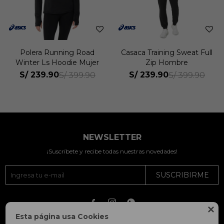
Polera Running Road
Casaca Training Sweat Full
Winter Ls Hoodie Mujer
Zip Hombre
S/
239.90
S/
239.90
S/
399.90
S/
399.90
NEWSLETTER
¡Suscríbete y recibe todas nuestras novedades!
SUSCRIBIRME




Esta página usa Cookies