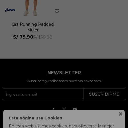
Bra Running Padded
Mujer
S/
79.90
S/
159.90
NEWSLETTER
¡Suscríbete y recibe todas nuestras novedades!
SUSCRIBIRME




Esta página usa Cookies
En esta web usamos cookies, para ofrecerte la mejor