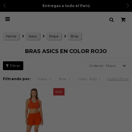
Entregas a todo el Perú

Home
Asics
Ropa
Bras
BRAS ASICS EN COLOR ROJO
Mayor precio
Filtrando por:
Ropa
Bras
Color:
Rojo
Quitar filtros
50