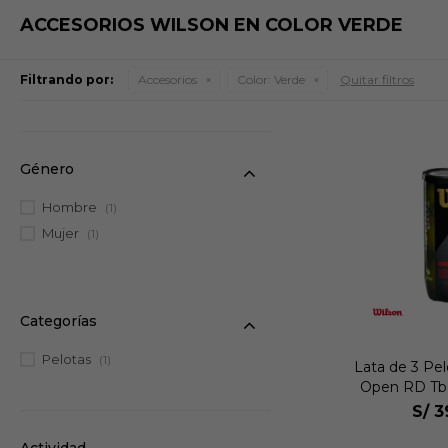
ACCESORIOS WILSON EN COLOR VERDE
Filtrando por:
Accesorios
Color:
Verde
Quitar filtros
Género
Hombre
(1)
Mujer
(1)
Categorías
Pelotas
(1)
Lata de 3 Pel
Open RD Tbal
Uni
S/
3
Actividad