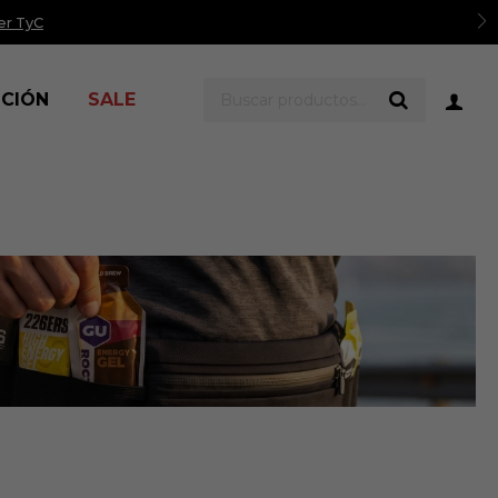
er TyC
ICIÓN
SALE