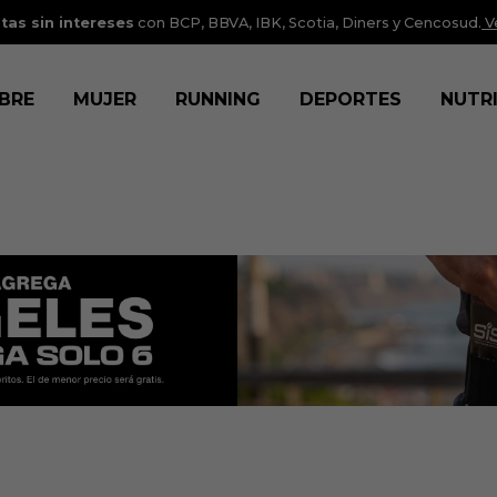
tas sin intereses
con BCP, BBVA, IBK, Scotia, Diners y Cencosud.
V
BRE
MUJER
RUNNING
DEPORTES
NUTR