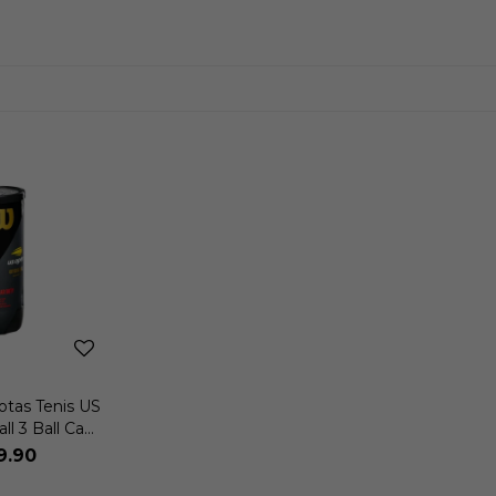
otas Tenis US
l 3 Ball Can
sex
9.90