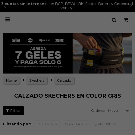
3 cuotas sin intereses
con BCP, BBVA, IBK, Scotia, Diners y Cencosud.
Ver TyC

Home
Skechers
Calzado
CALZADO SKECHERS EN COLOR GRIS
Mayor precio
Filtrando por:
Calzado
Color:
Gris
Quitar filtros