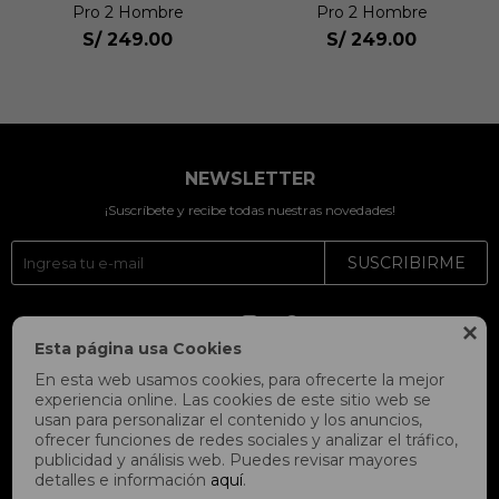
Pro 2 Hombre
Pro 2 Hombre
S/
249.00
S/
249.00
NEWSLETTER
¡Suscríbete y recibe todas nuestras novedades!
SUSCRIBIRME




Esta página usa Cookies
En esta web usamos cookies, para ofrecerte la mejor
experiencia online. Las cookies de este sitio web se
usan para personalizar el contenido y los anuncios,
ofrecer funciones de redes sociales y analizar el tráfico,
publicidad y análisis web. Puedes revisar mayores
detalles e información
aquí
.