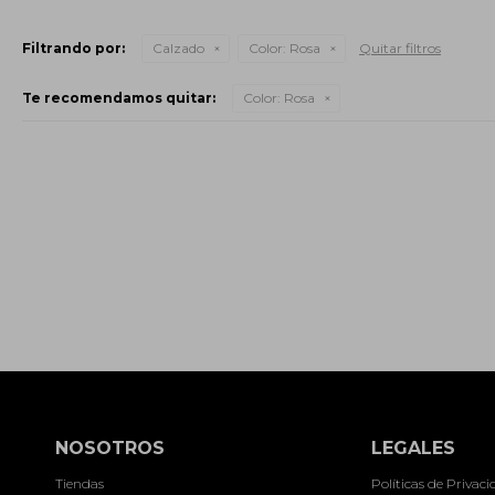
Filtrando por:
Calzado
Color:
Rosa
Quitar filtros
Te recomendamos quitar:
Color:
Rosa
NOSOTROS
LEGALES
Tiendas
Políticas de Privac