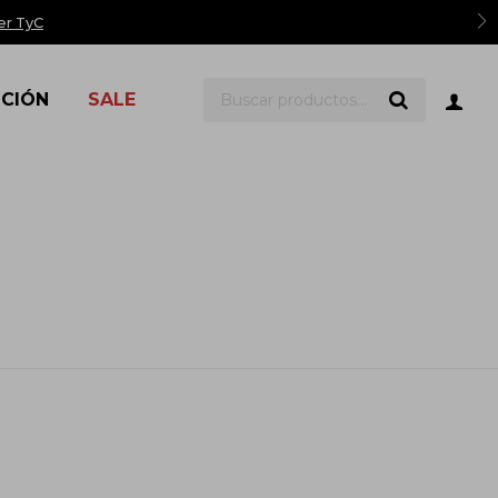
er TyC
ICIÓN
SALE