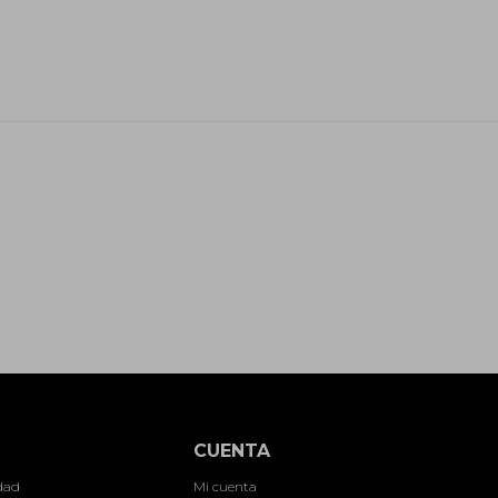
CUENTA
idad
Mi cuenta