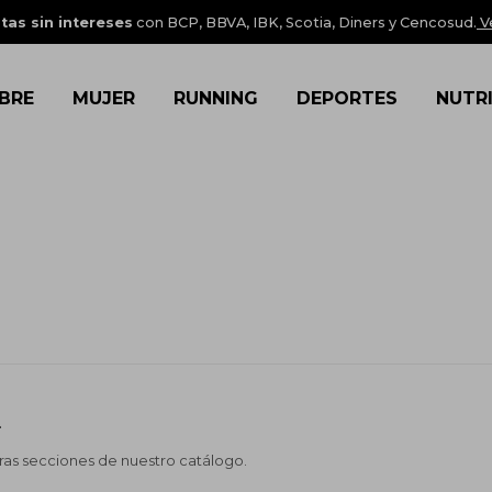
tas sin intereses
con BCP, BBVA, IBK, Scotia, Diners y Cencosud.
V
BRE
MUJER
RUNNING
DEPORTES
NUTR
.
tras secciones de nuestro catálogo.