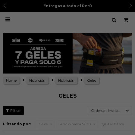
Entregas a todo el Perú

Home
Nutrición
Nutrición
Geles
GELES
Menor precio
Filtrando por:
Geles
Precio hasta S/ 30
Quitar filtros