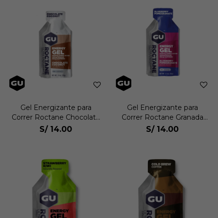
Gel Energizante para
Gel Energizante para
Correr Roctane Chocolate
Correr Roctane Granada
Coconut con Cafeina
De Arandano
S/
14.00
S/
14.00