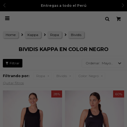
Entregas a todo el Perú

Home
Kappa
Ropa
Bividis
BIVIDIS KAPPA EN COLOR NEGRO
Mayor precio
Filtrando por:
Ropa
Bividis
Color:
Negro
Quitar filtros
28
60