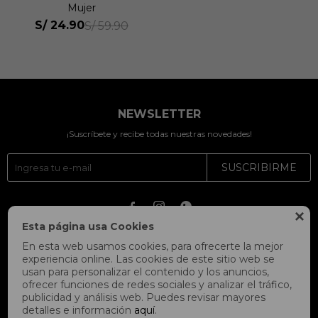
Mujer
S/
24.90
S/
59.90
NEWSLETTER
¡Suscríbete y recibe todas nuestras novedades!
SUSCRIBIRME




Esta página usa Cookies
En esta web usamos cookies, para ofrecerte la mejor
experiencia online. Las cookies de este sitio web se
usan para personalizar el contenido y los anuncios,
ofrecer funciones de redes sociales y analizar el tráfico,
publicidad y análisis web. Puedes revisar mayores
detalles e información
aquí
.