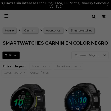
3 cuotas sin intereses
con BCP, BBVA, IBK, Scotia, Diners y Cencosud.
Ver TyC

Home
Garmin
Accesorios
Smartwatches
SMARTWATCHES GARMIN EN COLOR NEGRO
Mayor precio
Filtrando por:
Accesorios
Smartwatches
Color:
Negro
Quitar filtros