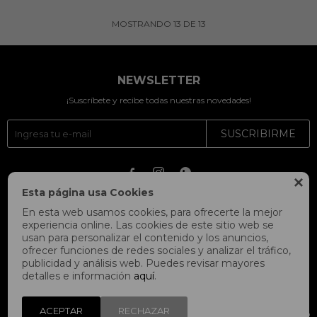
MOSTRANDO
13
DE
13
NEWSLETTER
¡Suscríbete y recibe todas nuestras novedades!
SUSCRIBIRME




Esta página usa Cookies
En esta web usamos cookies, para ofrecerte la mejor
experiencia online. Las cookies de este sitio web se
usan para personalizar el contenido y los anuncios,
ofrecer funciones de redes sociales y analizar el tráfico,
publicidad y análisis web. Puedes revisar mayores
detalles e información
aquí
.
ACEPTAR
RECHAZAR
© Copyright 2026 / Fitpoint