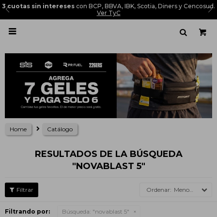
3 cuotas sin intereses
con BCP, BBVA, IBK, Scotia, Diners y Cencosud.
Ver TyC

Home
Catálogo
RESULTADOS DE LA BÚSQUEDA
"NOVABLAST 5"
Menor precio
Filtrando por:
Búsqueda: "novablast 5"