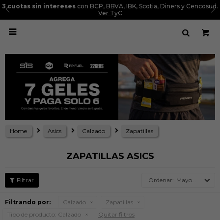
3 cuotas sin intereses
con BCP, BBVA, IBK, Scotia, Diners y Cencosud.
Ver TyC

Home
Asics
Calzado
Zapatillas
ZAPATILLAS ASICS
Mayor precio
Filtrando por:
Calzado
Zapatillas
Tipo de producto:
Calzado
Quitar filtros