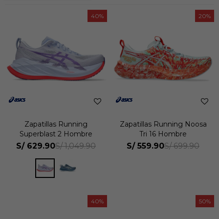
40
20
Zapatillas Running
Zapatillas Running Noosa
Superblast 2 Hombre
Tri 16 Hombre
S/
629.90
S/
559.90
S/
1,049.90
S/
699.90
40
50