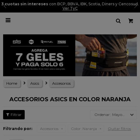
3 cuotas sin intereses
con BCP, BBVA, IBK, Scotia, Diners y Cencosud.
Ver TyC

Home
Asics
Accesorios
ACCESORIOS ASICS EN COLOR NARANJA
Mayor precio
Filtrando por:
Accesorios
Color:
Naranja
Quitar filtros