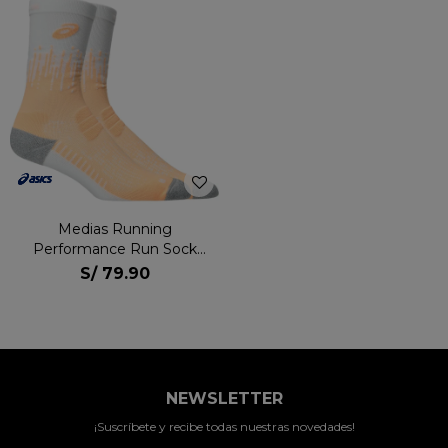
Medias Running
Performance Run Sock
Crew Unisex
S/
79.90
NEWSLETTER
¡Suscríbete y recibe todas nuestras novedades!