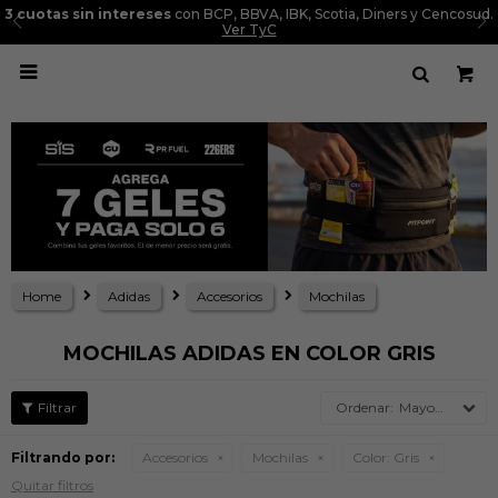
3 cuotas sin intereses
con BCP, BBVA, IBK, Scotia, Diners y Cencosud.
Ver TyC

Home
Adidas
Accesorios
Mochilas
MOCHILAS ADIDAS EN COLOR GRIS
Mayor precio
Filtrando por:
Accesorios
Mochilas
Color:
Gris
Quitar filtros